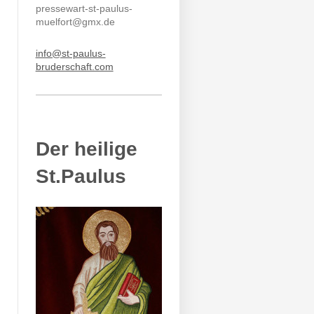
pressewart-st-paulus-
muelfort@gmx.de
info@st-paulus-
bruderschaft.com
Der heilige
St.Paulus