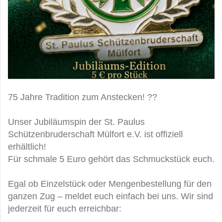
75 Jahre Tradition zum Anstecken!
?
?
Unser Jubiläumspin der St. Paulus
Schützenbruderschaft Mülfort e.V. ist offiziell
erhältlich!
Für schmale 5 Euro gehört das Schmuckstück euch.
Egal ob Einzelstück oder Mengenbestellung für den
ganzen Zug – meldet euch einfach bei uns. Wir sind
jederzeit für euch erreichbar: