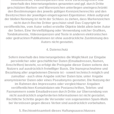
Tondokumente, Videosequenzen und Texte zurückzugreifen. Alle
innerhalb des Internetangebotes genannten und ggf. durch Dritte
geschützten Marken- und Warenzeichen unterliegen uneingeschränkt
den Bestimmungen des jeweils gültigen Kennzeichenrechts und den
Besitzrechten der jeweiligen eingetragenen Eigentümer. Allein aufgrund
der bloßen Nennung ist nicht der Schluss zu ziehen, dass Markenzeichen
nicht durch Rechte Dritter geschützt sind! Das Copyright für
veröffentlichte, vom Autor selbst erstellte Objekte bleibt allein beim Autor
der Seiten. Eine Vervielfältigung oder Verwendung solcher Grafiken,
Tondokumente, Videosequenzen und Texte in anderen elektronischen
oder gedruckten Publikationen ist ohne ausdrückliche Zustimmung des
Autors nicht gestattet.
4. Datenschutz
Sofern innerhalb des Internetangebotes die Möglichkeit zur Eingabe
persönlicher oder geschäftlicher Daten (Emailadressen, Namen,
Anschriften) besteht, so erfolgt die Preisgabe dieser Daten seitens des
Nutzers auf ausdrücklich freiwilliger Basis. Die Inanspruchnahme und
Bezahlung aller angebotenen Dienste ist - soweit technisch möglich und
zumutbar - auch ohne Angabe solcher Daten bzw. unter Angabe
anonymisierter Daten oder eines Pseudonyms gestattet. Die Nutzung der
im Rahmen des Impressums oder vergleichbarer Angaben
veröffentlichten Kontaktdaten wie Postanschriften, Telefon- und
Faxnummern sowie Emailadressen durch Dritte zur Übersendung von
nicht ausdrücklich angeforderten Informationen ist nicht gestattet.
Rechtliche Schritte gegen die Versender von sogenannten Spam-Mails
bei Verstössen gegen dieses Verbot sind ausdrücklich vorbehalten.
5. Rechtswirksamkeit dieses Haftungsausschlusses