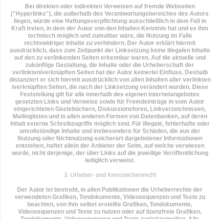
Bei direkten oder indirekten Verweisen auf fremde Webseiten
("Hyperlinks"), die außerhalb des Verantwortungsbereiches des Autors
liegen, würde eine Haftungsverpflichtung ausschließlich in dem Fall in
Kraft treten, in dem der Autor von den Inhalten Kenntnis hat und es ihm
technisch möglich und zumutbar wäre, die Nutzung im Falle
rechtswidriger Inhalte zu verhindern. Der Autor erklärt hiermit
ausdrücklich, dass zum Zeitpunkt der Linksetzung keine illegalen Inhalte
auf den zu verlinkenden Seiten erkennbar waren. Auf die aktuelle und
zukünftige Gestaltung, die Inhalte oder die Urheberschaft der
verlinkten/verknüpften Seiten hat der Autor keinerlei Einfluss. Deshalb
distanziert er sich hiermit ausdrücklich von allen Inhalten aller verlinkten
/verknüpften Seiten, die nach der Linksetzung verändert wurden. Diese
Feststellung gilt für alle innerhalb des eigenen Internetangebotes
gesetzten Links und Verweise sowie für Fremdeinträge in vom Autor
eingerichteten Gästebüchern, Diskussionsforen, Linkverzeichnissen,
Mailinglisten und in allen anderen Formen von Datenbanken, auf deren
Inhalt externe Schreibzugriffe möglich sind. Für illegale, fehlerhafte oder
unvollständige Inhalte und insbesondere für Schäden, die aus der
Nutzung oder Nichtnutzung solcherart dargebotener Informationen
entstehen, haftet allein der Anbieter der Seite, auf welche verwiesen
wurde, nicht derjenige, der über Links auf die jeweilige Veröffentlichung
lediglich verweist.
3. Urheber- und Kennzeichenrecht
Der Autor ist bestrebt, in allen Publikationen die Urheberrechte der
verwendeten Grafiken, Tondokumente, Videosequenzen und Texte zu
beachten, von ihm selbst erstellte Grafiken, Tondokumente,
Videosequenzen und Texte zu nutzen oder auf lizenzfreie Grafiken,